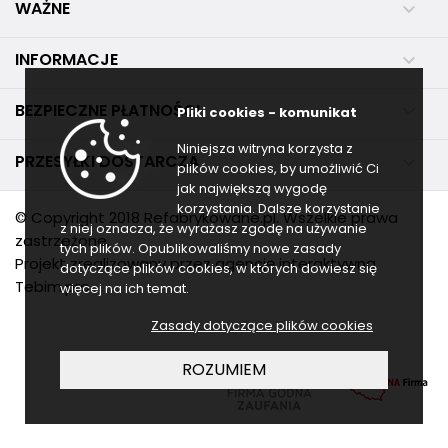
WAŻNE

INFORMACJE

BEZPIECZNE PŁATNOŚCI

Pliki cookies - komunikat
Niniejsza witryna korzysta z
PRZESYŁKI DOSTARCZA

plików cookies, by umożliwić Ci
jak największą wygodę
korzystania. Dalsze korzystanie
© Copyright 2018 Refabrykowane.pl. Wszelkie prawa
z niej oznacza, że wyrażasz zgodę na używanie
zastrzeżone.
tych plików. Opublikowaliśmy nowe zasady
Projekt zrealizowany przez agencję interaktywną
dotyczące plików cookies, w których dowiesz się
Tebim.pro
więcej na ich temat.
Zasady dotyczące plików cookies
ROZUMIEM