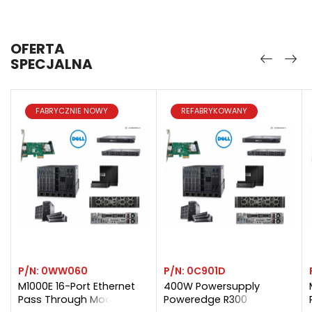
OFERTA
SPECJALNA
FABRYCZNIE NOWY
REFABRYKOWANY
P/N:
0WW060
P/N:
0C901D
M1000E 16-Port Ethernet
400W Powersupply
Pass Through Module
Poweredge R300