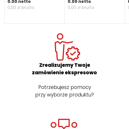
NEW
Cena
Cena
0.00 netto
0.00 netto
0,00 zł brutto
0,00 zł brutto
Zrealizujemy Twoje
zamówienie ekspresowo
Potrzebujesz pomocy
przy wyborze produktu?