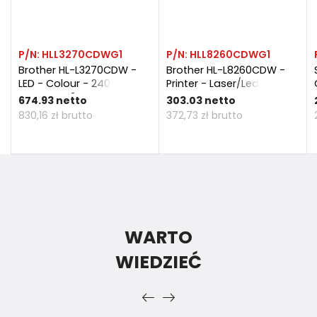
P/N:
HLL3270CDWG1
P/N:
HLL8260CDWG1
Brother HL-L3270CDW -
Brother HL-L8260CDW -
LED - Colour - 2400 X 600
Printer - Laser/Led
DPI - A4 - 24 Ppm -
Cena
Cena
674.93 netto
303.03 netto
Duplex Printing
830,16 zł brutto
372,73 zł brutto
WARTO
WIEDZIEĆ