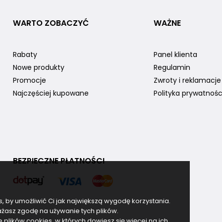
WARTO ZOBACZYĆ
WAŻNE
Rabaty
Panel klienta
Nowe produkty
Regulamin
Promocje
Zwroty i reklamacje
Najczęściej kupowane
Polityka prywatnośc
BEZPIECZNE PŁATNOŚCI
es, by umożliwić Ci jak największą wygodę korzystania.
rażasz zgodę na używanie tych plików.
lików cookies, w których dowiesz się więcej na ich