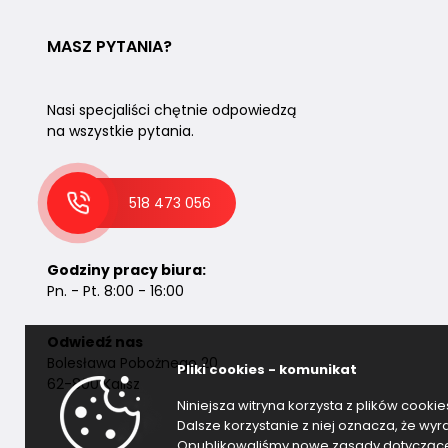
MASZ PYTANIA?
Nasi specjaliści chętnie odpowiedzą
na wszystkie pytania.
518 473 056
Godziny pracy biura:
Pn. - Pt. 8:00 - 16:00
Odwiedź nas
Bolesława Pobożnego 20
Pliki cookies - komunikat
62-800 Kalisz
Niniejsza witryna korzysta z plików cooki
Dalsze korzystanie z niej oznacza, że wy
Opublikowaliśmy nowe zasady dotyczące p