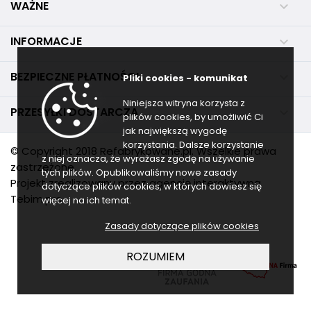
WAŻNE

INFORMACJE

BEZPIECZNE PŁATNOŚCI

Pliki cookies - komunikat
Niniejsza witryna korzysta z
PRZESYŁKI DOSTARCZA

plików cookies, by umożliwić Ci
jak największą wygodę
korzystania. Dalsze korzystanie
© Copyright 2018 Refabrykowane.pl. Wszelkie prawa
z niej oznacza, że wyrażasz zgodę na używanie
zastrzeżone.
tych plików. Opublikowaliśmy nowe zasady
Projekt zrealizowany przez agencję interaktywną
dotyczące plików cookies, w których dowiesz się
Tebim.pro
więcej na ich temat.
Zasady dotyczące plików cookies
ROZUMIEM