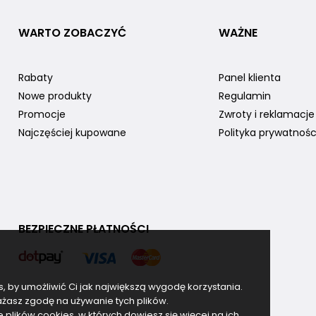
WARTO ZOBACZYĆ
WAŻNE
Rabaty
Panel klienta
Nowe produkty
Regulamin
Promocje
Zwroty i reklamacje
Najczęściej kupowane
Polityka prywatnośc
BEZPIECZNE PŁATNOŚCI
es, by umożliwić Ci jak największą wygodę korzystania.
rażasz zgodę na używanie tych plików.
lików cookies, w których dowiesz się więcej na ich