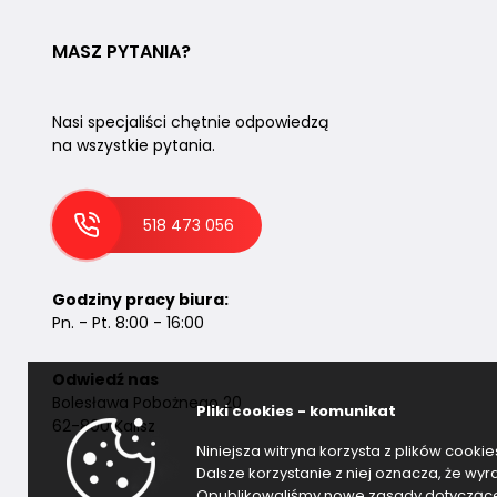
MASZ PYTANIA?
Nasi specjaliści chętnie odpowiedzą
na wszystkie pytania.
518 473 056
Godziny pracy biura:
Pn. - Pt. 8:00 - 16:00
Odwiedź nas
Bolesława Pobożnego 20
Pliki cookies - komunikat
62-800 Kalisz
Niniejsza witryna korzysta z plików cooki
Dalsze korzystanie z niej oznacza, że wy
Opublikowaliśmy nowe zasady dotyczące p