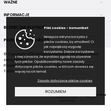
WAŻNE

INFORMACJE

BEZPIECZNE PŁATNOŚCI

Pliki cookies - komunikat
Niniejsza witryna korzysta z
PRZESYŁKI DOSTARCZA

plików cookies, by umożliwić Ci
jak największą wygodę
korzystania. Dalsze korzystanie
© Copyright 2018 Refabrykowane.pl. Wszelkie prawa
z niej oznacza, że wyrażasz zgodę na używanie
zastrzeżone.
tych plików. Opublikowaliśmy nowe zasady
Projekt zrealizowany przez agencję interaktywną
dotyczące plików cookies, w których dowiesz się
Tebim.pro
więcej na ich temat.
Zasady dotyczące plików cookies
ROZUMIEM