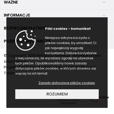
WAŻNE

INFORMACJE

BEZPIECZNE PŁATNOŚCI

Pliki cookies - komunikat
Niniejsza witryna korzysta z
PRZESYŁKI DOSTARCZA

plików cookies, by umożliwić Ci
jak największą wygodę
korzystania. Dalsze korzystanie
© Copyright 2018 Refabrykowane.pl. Wszelkie prawa
z niej oznacza, że wyrażasz zgodę na używanie
zastrzeżone.
tych plików. Opublikowaliśmy nowe zasady
Projekt zrealizowany przez agencję interaktywną
dotyczące plików cookies, w których dowiesz się
Tebim.pro
więcej na ich temat.
Zasady dotyczące plików cookies
ROZUMIEM