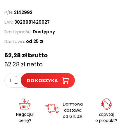
P/N:
2142992
EAN:
3026981429927
Dostępność:
Dostępny
Dostawa:
od 25 zł
62,28 zł brutto
62.28 zł netto
DO KOSZYKA
Darmowa
dostawa
Negocjuj
Zapytaj
od 6 150zł
cenę?
o produkt?