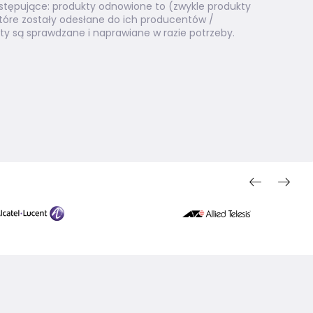
stępujące: produkty odnowione to (zwykle produkty
Zn
 które zostały odesłane do ich producentów /
el
y są sprawdzane i naprawiane w razie potrzeby.
od