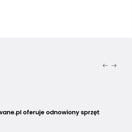
ZN
ane.pl oferuje odnowiony sprzęt
J
j