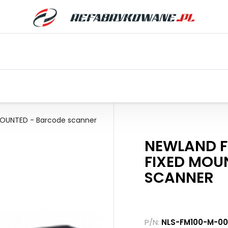
MOUNTED - Barcode scanner
NEWLAND F
FIXED MOU
SCANNER
P/N:
NLS-FM100-M-00