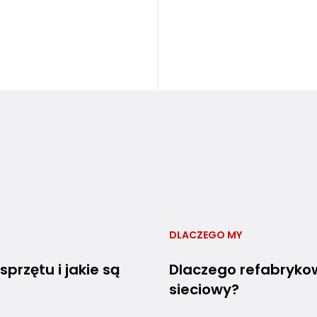
DLACZEGO MY
przętu i jakie są
Dlaczego refabrykow
sieciowy?